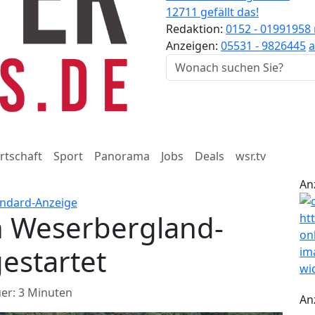
12711 gefällt das!
Redaktion:
0152 - 01991958
Anzeigen:
05531 - 9826445
a
rtschaft
Sport
Panorama
Jobs
Deals
wsr.tv
An
n Weserbergland-
gestartet
er: 3 Minuten
An