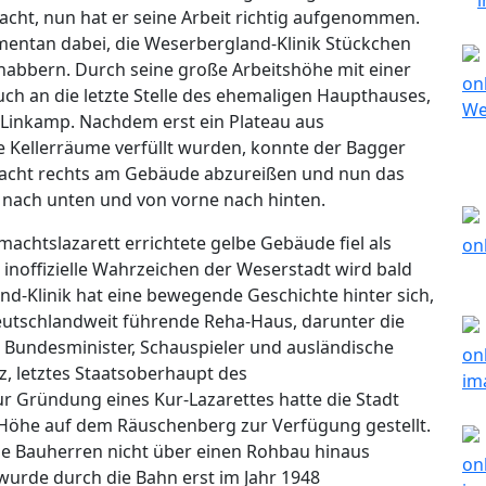
cht, nun hat er seine Arbeit richtig aufgenommen.
mentan dabei, die Weserbergland-Klinik Stückchen
nabbern. Durch seine große Arbeitshöhe mit einer
ch an die letzte Stelle des ehemaligen Haupthauses,
 Linkamp. Nachdem erst ein Plateau aus
e Kellerräume verfüllt wurden, konnte der Bagger
hacht rechts am Gebäude abzureißen und nun das
 nach unten und von vorne nach hinten.
achtslazarett errichtete gelbe Gebäude fiel als
noffizielle Wahrzeichen der Weserstadt wird bald
nd-Klinik hat eine bewegende Geschichte hinter sich,
eutschlandweit führende Reha-Haus, darunter die
e Bundesminister, Schauspieler und ausländische
z, letztes Staatsoberhaupt des
ur Gründung eines Kur-Lazarettes hatte die Stadt
Höhe auf dem Räuschenberg zur Verfügung gestellt.
ie Bauherren nicht über einen Rohbau hinaus
urde durch die Bahn erst im Jahr 1948