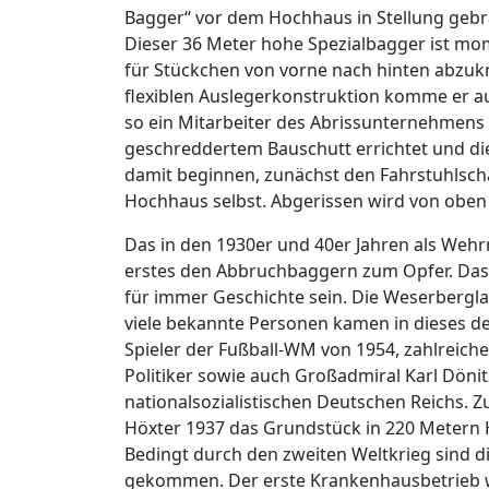
Bagger“ vor dem Hochhaus in Stellung gebra
Dieser 36 Meter hohe Spezialbagger ist mo
für Stückchen von vorne nach hinten abzuk
flexiblen Auslegerkonstruktion komme er au
so ein Mitarbeiter des Abrissunternehmens
geschreddertem Bauschutt errichtet und di
damit beginnen, zunächst den Fahrstuhlsc
Hochhaus selbst. Abgerissen wird von oben
Das in den 1930er und 40er Jahren als Wehrm
erstes den Abbruchbaggern zum Opfer. Das i
für immer Geschichte sein. Die Weserbergla
viele bekannte Personen kamen in dieses d
Spieler der Fußball-WM von 1954, zahlreich
Politiker sowie auch Großadmiral Karl Dönit
nationalsozialistischen Deutschen Reichs. Z
Höxter 1937 das Grundstück in 220 Metern 
Bedingt durch den zweiten Weltkrieg sind d
gekommen. Der erste Krankenhausbetrieb w