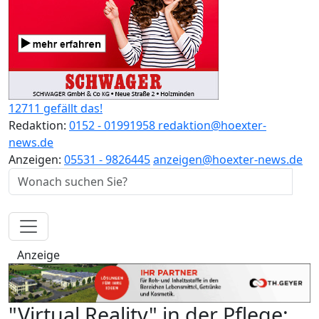
12711 gefällt das!
Redaktion:
0152 - 01991958
redaktion@hoexter-
news.de
Anzeigen:
05531 - 9826445
anzeigen@hoexter-news.de
Anzeige
"Virtual Reality" in der Pflege: