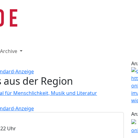
Archive
 August 2026 07:51 Uhr
An
orvey 2026: Ein Festival für
t, Musik und Literatur
 aus der Region
Next
An
:22 Uhr