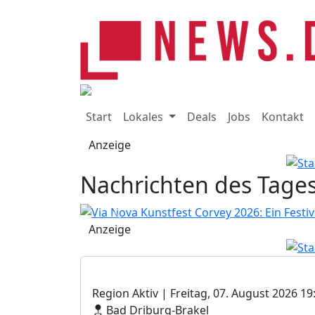
Start
Lokales
Deals
Jobs
Kontakt
Samstag, 08.
Anzeige
Via Nova Kunstfest C
Menschlichkei
Nachrichten des Tages
Previous
Anzeige
Region Aktiv
| Freitag, 07. August 2026 19
Bad Driburg-Brakel