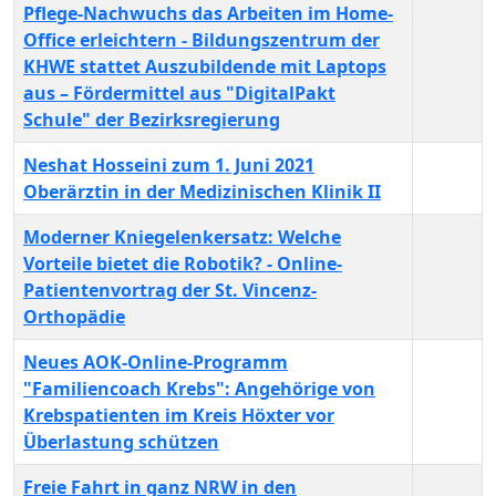
Pflege-Nachwuchs das Arbeiten im Home-
Office erleichtern - Bildungszentrum der
KHWE stattet Auszubildende mit Laptops
aus – Fördermittel aus "DigitalPakt
Schule" der Bezirksregierung
Neshat Hosseini zum 1. Juni 2021
Oberärztin in der Medizinischen Klinik II
Moderner Kniegelenkersatz: Welche
Vorteile bietet die Robotik? - Online-
Patientenvortrag der St. Vincenz-
Orthopädie
Neues AOK-Online-Programm
"Familiencoach Krebs": Angehörige von
Krebspatienten im Kreis Höxter vor
Überlastung schützen
Freie Fahrt in ganz NRW in den