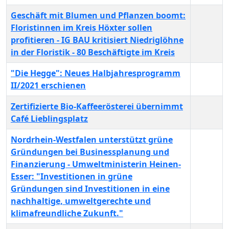
Geschäft mit Blumen und Pflanzen boomt:
Floristinnen im Kreis Höxter sollen
profitieren - IG BAU kritisiert Niedriglöhne
in der Floristik - 80 Beschäftigte im Kreis
"Die Hegge": Neues Halbjahresprogramm
II/2021 erschienen
Zertifizierte Bio-Kaffeerösterei übernimmt
Café Lieblingsplatz
Nordrhein-Westfalen unterstützt grüne
Gründungen bei Businessplanung und
Finanzierung - Umweltministerin Heinen-
Esser: "Investitionen in grüne
Gründungen sind Investitionen in eine
nachhaltige, umweltgerechte und
klimafreundliche Zukunft."