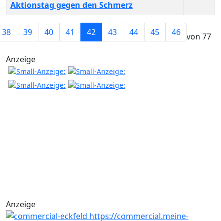
Aktionstag gegen den Schmerz
Beiträge
38
39
40
41
42
43
44
45
46
Seite 42 von 77
Anzeige
Anzeige