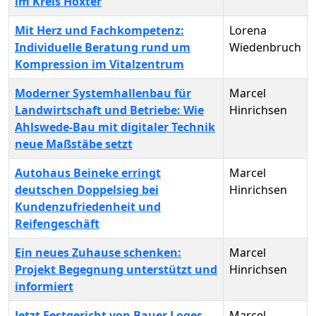
im Kreis Höxter
Mit Herz und Fachkompetenz:
Lorena
Individuelle Beratung rund um
Wiedenbruch
Kompression im Vitalzentrum
Moderner Systemhallenbau für
Marcel
Landwirtschaft und Betriebe: Wie
Hinrichsen
Ahlswede-Bau mit digitaler Technik
neue Maßstäbe setzt
Autohaus Beineke erringt
Marcel
deutschen Doppelsieg bei
Hinrichsen
Kundenzufriedenheit und
Reifengeschäft
Ein neues Zuhause schenken:
Marcel
Projekt Begegnung unterstützt und
Hinrichsen
informiert
Jetzt Festgericht von Bauer Loges
Marcel