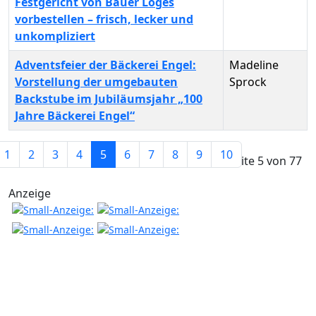
Festgericht von Bauer Loges
vorbestellen – frisch, lecker und
unkompliziert
Adventsfeier der Bäckerei Engel:
Madeline
Vorstellung der umgebauten
Sprock
Backstube im Jubiläumsjahr „100
Jahre Bäckerei Engel“
Beiträge
1
2
3
4
5
6
7
8
9
10
Seite 5 von 77
Anzeige