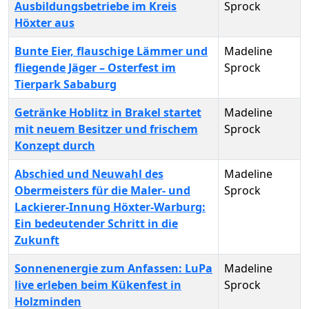
Ausbildungsbetriebe im Kreis
Sprock
Höxter aus
Bunte Eier, flauschige Lämmer und
Madeline
fliegende Jäger – Osterfest im
Sprock
Tierpark Sababurg
Getränke Hoblitz in Brakel startet
Madeline
mit neuem Besitzer und frischem
Sprock
Konzept durch
Abschied und Neuwahl des
Madeline
Obermeisters für die Maler- und
Sprock
Lackierer-Innung Höxter-Warburg:
Ein bedeutender Schritt in die
Zukunft
Sonnenenergie zum Anfassen: LuPa
Madeline
live erleben beim Kükenfest in
Sprock
Holzminden