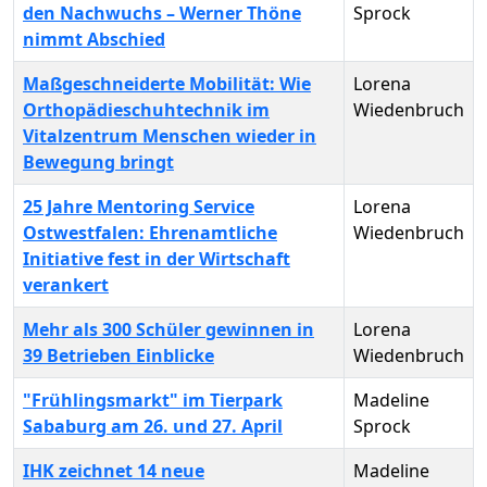
den Nachwuchs – Werner Thöne
Sprock
nimmt Abschied
Maßgeschneiderte Mobilität: Wie
Lorena
Orthopädieschuhtechnik im
Wiedenbruch
Vitalzentrum Menschen wieder in
Bewegung bringt
25 Jahre Mentoring Service
Lorena
Ostwestfalen: Ehrenamtliche
Wiedenbruch
Initiative fest in der Wirtschaft
verankert
Mehr als 300 Schüler gewinnen in
Lorena
39 Betrieben Einblicke
Wiedenbruch
"Frühlingsmarkt" im Tierpark
Madeline
Sababurg am 26. und 27. April
Sprock
IHK zeichnet 14 neue
Madeline