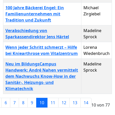
100 Jahre Bäckerei Engel: Ein
Michael
Familienunternehmen mit
Zirgiebel
Tradition und Zukunft
Verabschiedung von
Madeline
Sparkassendirektor Jens Härtel
Sprock
Wenn jeder Schritt schmerzt – Hilfe
Lorena
bei Kniearthrose vom Vitalzentrum
Wiedenbruch
Neu im BildungsCampus
Madeline
Handwerk: André Nahen vermittelt
Sprock
dem Nachwuchs Know-How in der
Sanitär-, Heizungs- und
Klimatechnik
Beiträge
6
7
8
9
10
11
12
13
14
Seite 10 von 77