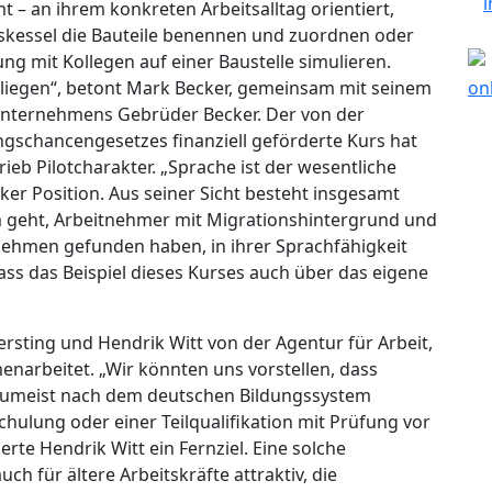
– an ihrem konkreten Arbeitsalltag orientiert,
gskessel die Bauteile benennen und zuordnen oder
 mit Kollegen auf einer Baustelle simulieren.
Anliegen“, betont Mark Becker, gemeinsam mit seinem
sunternehmens Gebrüder Becker. Der von der
gschancengesetzes finanziell geförderte Kurs hat
eb Pilotcharakter. „Sprache ist der wesentliche
ker Position. Aus seiner Sicht besteht insgesamt
 geht, Arbeitnehmer mit Migrationshintergrund und
nehmen gefunden haben, in ihrer Sprachfähigkeit
dass das Beispiel dieses Kurses auch über das eigene
rsting und Hendrik Witt von der Agentur für Arbeit,
narbeitet. „Wir könnten uns vorstellen, dass
e zumeist nach dem deutschen Bildungssystem
chulung oder einer Teilqualifikation mit Prüfung vor
e Hendrik Witt ein Fernziel. Eine solche
auch für ältere Arbeitskräfte attraktiv, die