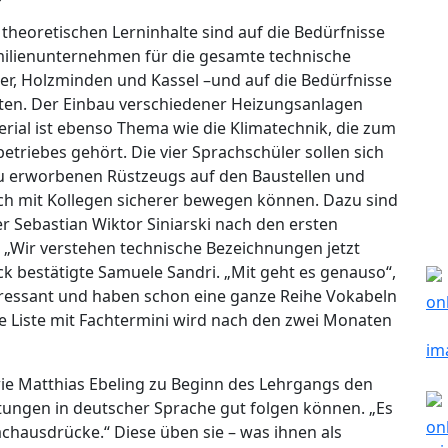
 theoretischen Lerninhalte sind auf die Bedürfnisse
ilienunternehmen für die gesamte technische
r, Holzminden und Kassel –und auf die Bedürfnisse
ten. Der Einbau verschiedener Heizungsanlagen
rial ist ebenso Thema wie die Klimatechnik, die zum
triebes gehört. Die vier Sprachschüler sollen sich
eu erworbenen Rüstzeugs auf den Baustellen und
h mit Kollegen sicherer bewegen können. Dazu sind
r Sebastian Wiktor Siniarski nach den ersten
: „Wir verstehen technische Bezeichnungen jetzt
ck bestätigte Samuele Sandri. „Mit geht es genauso“,
eressant und haben schon eine ganze Reihe Vokabeln
e Liste mit Fachtermini wird nach den zwei Monaten
ie Matthias Ebeling zu Beginn des Lehrgangs den
ltungen in deutscher Sprache gut folgen können. „Es
Fachausdrücke.“ Diese üben sie – was ihnen als