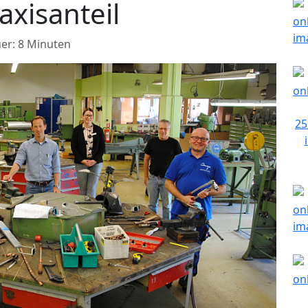
axisanteil
er: 8 Minuten