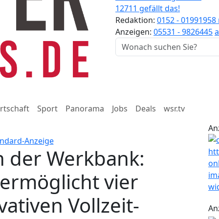
12711 gefällt das!
Redaktion:
0152 - 01991958
Anzeigen:
05531 - 9826445
a
rtschaft
Sport
Panorama
Jobs
Deals
wsr.tv
An
n der Werkbank:
ermöglicht vier
ativen Vollzeit-
An