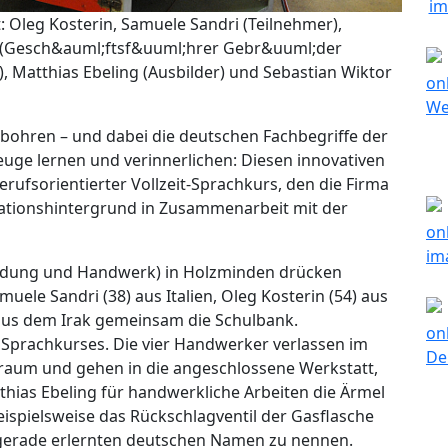
t: Oleg Kosterin, Samuele Sandri (Teilnehmer),
r (Gesch&auml;ftsf&uuml;hrer Gebr&uuml;der
), Matthias Ebeling (Ausbilder) und Sebastian Wiktor
 bohren – und dabei die deutschen Fachbegriffe der
euge lernen und verinnerlichen: Diesen innovativen
rufsorientierter Vollzeit-Sprachkurs, den die Firma
rationshintergrund in Zusammenarbeit mit der
ildung und Handwerk) in Holzminden drücken
muele Sandri (38) aus Italien, Oleg Kosterin (54) aus
us dem Irak gemeinsam die Schulbank.
es Sprachkurses. Die vier Handwerker verlassen im
raum und gehen in die angeschlossene Werkstatt,
thias Ebeling für handwerkliche Arbeiten die Ärmel
pielsweise das Rückschlagventil der Gasflasche
 gerade erlernten deutschen Namen zu nennen.