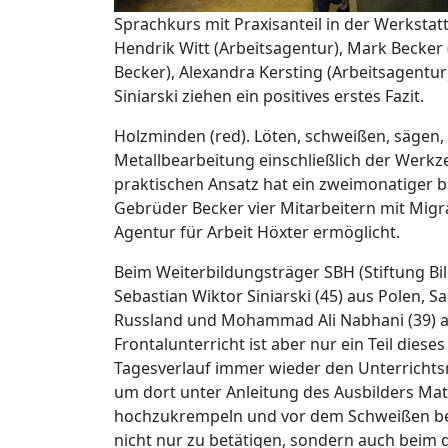
Sprachkurs mit Praxisanteil in der Werkstat
Hendrik Witt (Arbeitsagentur), Mark Becke
Becker), Alexandra Kersting (Arbeitsagentur
Siniarski ziehen ein positives erstes Fazit.
Holzminden (red). Löten, schweißen, sägen,
Metallbearbeitung einschließlich der Werkz
praktischen Ansatz hat ein zweimonatiger be
Gebrüder Becker vier Mitarbeitern mit Mig
Agentur für Arbeit Höxter ermöglicht.
Beim Weiterbildungsträger SBH (Stiftung B
Sebastian Wiktor Siniarski (45) aus Polen, Sa
Russland und Mohammad Ali Nabhani (39) a
Frontalunterricht ist aber nur ein Teil dies
Tagesverlauf immer wieder den Unterrichts
um dort unter Anleitung des Ausbilders Mat
hochzukrempeln und vor dem Schweißen beis
nicht nur zu betätigen, sondern auch beim