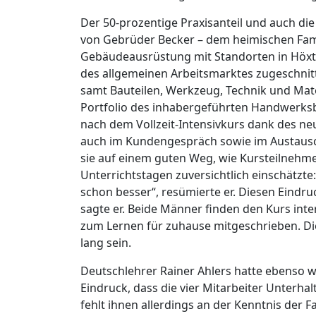
Der 50-prozentige Praxisanteil und auch die
von Gebrüder Becker – dem heimischen Fam
Gebäudeausrüstung mit Standorten in Höxte
des allgemeinen Arbeitsmarktes zugeschnit
samt Bauteilen, Werkzeug, Technik und Mate
Portfolio des inhabergeführten Handwerksbe
nach dem Vollzeit-Intensivkurs dank des n
auch im Kundengespräch sowie im Austausc
sie auf einem guten Weg, wie Kursteilnehme
Unterrichtstagen zuversichtlich einschätzte
schon besser“, resümierte er. Diesen Eindru
sagte er. Beide Männer finden den Kurs int
zum Lernen für zuhause mitgeschrieben. Di
lang sein.
Deutschlehrer Rainer Ahlers hatte ebenso w
Eindruck, dass die vier Mitarbeiter Unterha
fehlt ihnen allerdings an der Kenntnis der 