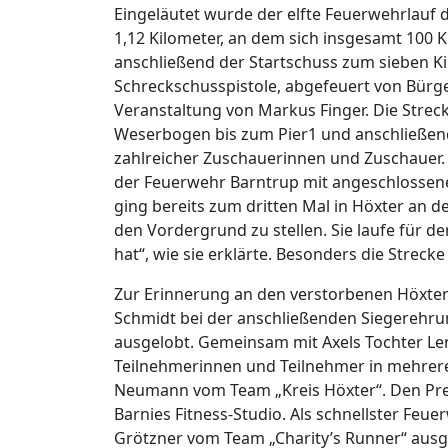
Eingeläutet wurde der elfte Feuerwehrlauf 
1,12 Kilometer, an dem sich insgesamt 100 Ki
anschließend der Startschuss zum sieben Ki
Schreckschusspistole, abgefeuert von Bürg
Veranstaltung von Markus Finger. Die Strec
Weserbogen bis zum Pier1 und anschließe
zahlreicher Zuschauerinnen und Zuschauer. A
der Feuerwehr Barntrup mit angeschlossene
ging bereits zum dritten Mal in Höxter an de
den Vordergrund zu stellen. Sie laufe für de
hat“, wie sie erklärte. Besonders die Strecke
Zur Erinnerung an den verstorbenen Höxter
Schmidt bei der anschließenden Siegerehrun
ausgelobt. Gemeinsam mit Axels Tochter Leni
Teilnehmerinnen und Teilnehmer in mehrere
Neumann vom Team „Kreis Höxter“. Den Preis
Barnies Fitness-Studio. Als schnellster F
Grötzner vom Team „Charity’s Runner“ ausg