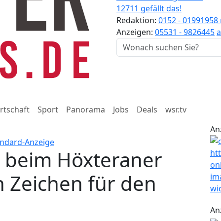
12711 gefällt das!
Redaktion:
0152 - 01991958
Anzeigen:
05531 - 9826445
a
rtschaft
Sport
Panorama
Jobs
Deals
wsr.tv
An
n beim Höxteraner
n Zeichen für den
An