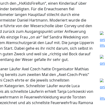
durch den „HxKidsFireRun“, einen Kinderlauf über
nder beteiligten. Für die Erwachsenen fiel
lometer langen Hauptlauf stilecht durch eine
ermeister Daniel Hartmann. Moderiert wurde die
ke führte von der Weserscholle über Corvey und den
nd zurück zum Ausgangspunkt unter Anfeuerung
ls einzige Frau „on air“ lief Sandra Wedeking von
m Atemschutzgerät den Lauf mit. Die junge Lipperin
n Start. Dabei gehe es ihr nicht darum, sich selbst in
n guten Zweck und weil sie „richtig viel Bock darauf
 entlang der Weser gefalle ihr sehr gut.
aner Läufer Axel Czech hatte Organisator Mathias
g bereits zum zweiten Mal den „Axel-Czech-Preis“
 Czech ehrte er die jeweils schnellsten
n Kategorien. Schnellster Läufer wurde Luca
 als schnellste Läuferin erhielt Tanja Lorkowski von
euerwehrmann in Feuerwehrkleidung wurde Torsten
ezeichnet und als schnellste Feuerwehrfrau Ramona