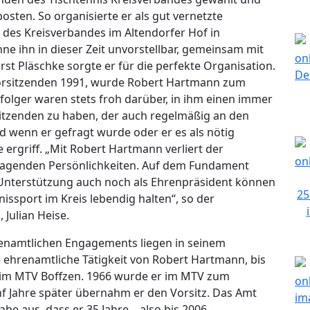
posten. So organisierte er als gut vernetzte
 des Kreisverbandes im Altendorfer Hof in
e ihn in dieser Zeit unvorstellbar, gemeinsam mit
t Pläschke sorgte er für die perfekte Organisation.
rsitzenden 1991, wurde Robert Hartmann zum
olger waren stets froh darüber, in ihm einen immer
itzenden zu haben, der auch regelmäßig an den
 wenn er gefragt wurde oder er es als nötig
 ergriff. „Mit Robert Hartmann verliert der
sragenden Persönlichkeiten. Auf dem Fundament
e Unterstützung auch noch als Ehrenpräsident können
ssport im Kreis lebendig halten“, so der
 Julian Heise.
enamtlichen Engagements liegen in seinem
 ehrenamtliche Tätigkeit von Robert Hartmann, bis
g im MTV Boffzen. 1966 wurde er im MTV zum
nf Jahre später übernahm er den Vorsitz. Das Amt
be aus, dass er 35 Jahre – also bis 2006 –