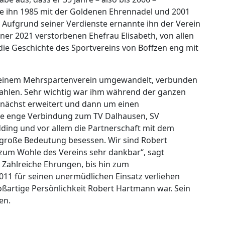
te ihn 1985 mit der Goldenen Ehrennadel und 2001
. Aufgrund seiner Verdienste ernannte ihn der Verein
er 2021 verstorbenen Ehefrau Elisabeth, von allen
s die Geschichte des Sportvereins von Boffzen eng mit
 einem Mehrspartenverein umgewandelt, verbunden
zahlen. Sehr wichtig war ihm während der ganzen
zunächst erweitert und dann um einen
e enge Verbindung zum TV Dalhausen, SV
dding und vor allem die Partnerschaft mit dem
n große Bedeutung besessen. Wir sind Robert
zum Wohle des Vereins sehr dankbar“, sagt
. Zahlreiche Ehrungen, bis hin zum
11 für seinen unermüdlichen Einsatz verliehen
oßartige Persönlichkeit Robert Hartmann war. Sein
en.