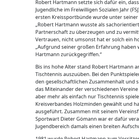
Robert Hartmann setzte sich dafür ein, das
Jugendliche im Freiwilligen Sozialen Jahr (FS
ersten Kreissportbünde wurde unter seiner
„Robert Hartmann wusste als sachorientie
Partnerschaft zu überzeugen und zu vermitte
Vertrauen, nicht umsonst hat er solch ein 
„Aufgrund seiner großen Erfahrung haben w
Hartmann zurückgegriffen.“
Bis ins hohe Alter stand Robert Hartmann a
Tischtennis auszuüben. Bei den Punktspielen
den gesellschaftlichen Zusammenhalt und sor
das Miteinander der verschiedenen Vereine 
aber mehr als einfach nur Tischtennis spie
Kreisverbandes Holzminden gewählt und ha
ausgeführt. Zusammen mit seinem Vereins
Sportwart Dieter Gömann war er dafür veran
Jugendbereich damals einen breiten Aufs
1981 wurde Robert Hartmann zum Vorsitzen