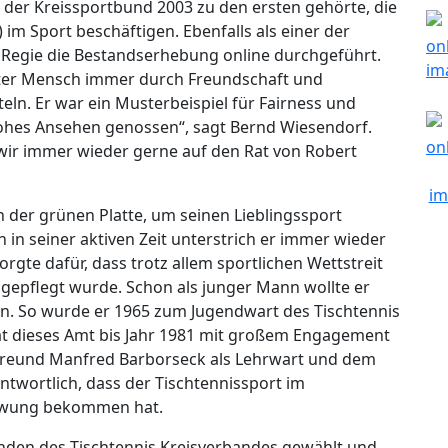
s der Kreissportbund 2003 zu den ersten gehörte, die
J) im Sport beschäftigen. Ebenfalls als einer der
 Regie die Bestandserhebung online durchgeführt.
rter Mensch immer durch Freundschaft und
ln. Er war ein Musterbeispiel für Fairness und
hohes Ansehen genossen“, sagt Bernd Wiesendorf.
ir immer wieder gerne auf den Rat von Robert
n der grünen Platte, um seinen Lieblingssport
 in seiner aktiven Zeit unterstrich er immer wieder
gte dafür, dass trotz allem sportlichen Wettstreit
gepflegt wurde. Schon als junger Mann wollte er
len. So wurde er 1965 zum Jugendwart des Tischtennis
t dieses Amt bis Jahr 1981 mit großem Engagement
freund Manfred Barborseck als Lehrwart und dem
twortlich, dass der Tischtennissport im
chwung bekommen hat.
den des Tischtennis Kreisverbandes gewählt und