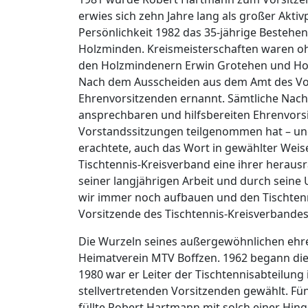
erwies sich zehn Jahre lang als großer Aktiv
Persönlichkeit 1982 das 35-jährige Bestehen
Holzminden. Kreismeisterschaften waren ohn
den Holzmindenern Erwin Grotehen und Hors
Nach dem Ausscheiden aus dem Amt des Vo
Ehrenvorsitzenden ernannt. Sämtliche Nachf
ansprechbaren und hilfsbereiten Ehrenvors
Vorstandssitzungen teilgenommen hat – und
erachtete, auch das Wort in gewählter Weise
Tischtennis-Kreisverband eine ihrer herau
seiner langjährigen Arbeit und durch sein
wir immer noch aufbauen und den Tischtenni
Vorsitzende des Tischtennis-Kreisverbandes,
Die Wurzeln seines außergewöhnlichen ehr
Heimatverein MTV Boffzen. 1962 begann die
1980 war er Leiter der Tischtennisabteilun
stellvertretenden Vorsitzenden gewählt. Fü
füllte Robert Hartmann mit solch einer Hinga