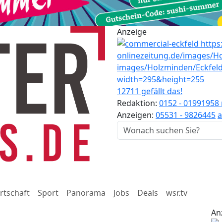
Anzeige
12711 gefällt das!
Redaktion:
0152 - 01991958
Anzeigen:
05531 - 9826445
a
rtschaft
Sport
Panorama
Jobs
Deals
wsr.tv
An