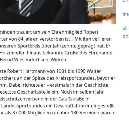
minden trauert um sein Ehrenmitglied Robert
ter von 84 Jahren verstorben ist. „Mit ihm verlieren
unseren Sportkreis über Jahrzehnte geprägt hat. Er
s Holzminden hinaus bekannte Größe des Ehrenamts
 Bernd Wiesendorf sein Wirken.
ützte Robert Hartmann von 1981 bis 1995 Walter
orchers an der Spitze des Kreissportbundes, bevor er
hm. Dabei richtete er – erstmals in der Geschichte
setzte Geschäftsstelle ein. Noch im selben Jahr
reisschützenverband in der Gaußstraße in
Landessportbundes ein Geschäftsführer eingestellt.
 als 37.000 Mitgliedern in über 180 Vereinen waren