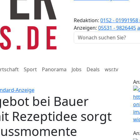
Redaktion:
0152 - 01991958
Anzeigen:
05531 - 9826445
a
rtschaft
Sport
Panorama
Jobs
Deals
wsr.tv
An
ebot bei Bauer
it Rezeptidee sorgt
enussmomente
An