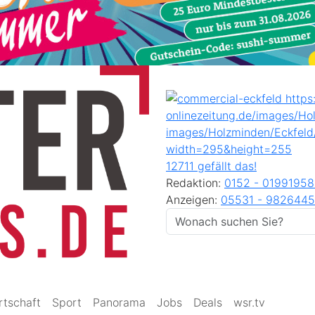
12711 gefällt das!
Redaktion:
0152 - 0199195
Anzeigen:
05531 - 9826445
rtschaft
Sport
Panorama
Jobs
Deals
wsr.tv