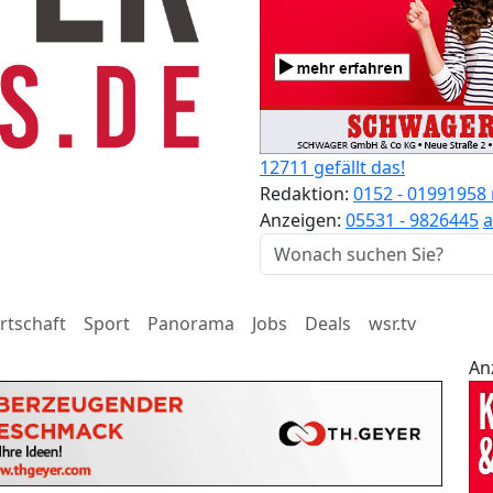
12711 gefällt das!
Redaktion:
0152 - 01991958
Anzeigen:
05531 - 9826445
a
rtschaft
Sport
Panorama
Jobs
Deals
wsr.tv
An