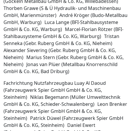
(Gockeln Metallbau GmbH & Co. KG, Willebadessen)
Thorben Grawe (S & Ü Hydraulik- und Maschinenbau
GmbH, Marienmünster) André Kröger (Budo-Metallbau
GmbH, Warburg) Luca Lange (BFI-Stahlbausysteme
GmbH & Co. KG, Warburg) Marcel-Florian Rötzer (BFI-
Stahlbausysteme GmbH & Co. KG, Warburg) Tristan
Senneka (Gebr. Ruberg GmbH & Co. KG, Nieheim)
Alexander Sievering (Gebr. Ruberg GmbH & Co. KG,
Nieheim) Marius Stern (Gebr. Ruberg GmbH & Co. KG,
Nieheim) Jonas van Plüer (Metallbau Knorrenschild
GmbH & Co. KG, Bad Driburg)
Fachrichtung Nutzfahrzeugbau Luay Al Daoud
(Fahrzeugwerk Spier GmbH GmbH & Co. KG,
Steinheim) Niklas Begemann (Müller Umwelttechnik
GmbH & Co. KG, Schieder-Schwalenberg) Leon Brenker
(Fahrzeugwerk Spier GmbH GmbH & Co. KG,
Steinheim) Patrick Düwel (Fahrzeugwerk Spier GmbH
GmbH & Co. KG, Steinheim) Daniel Ewert