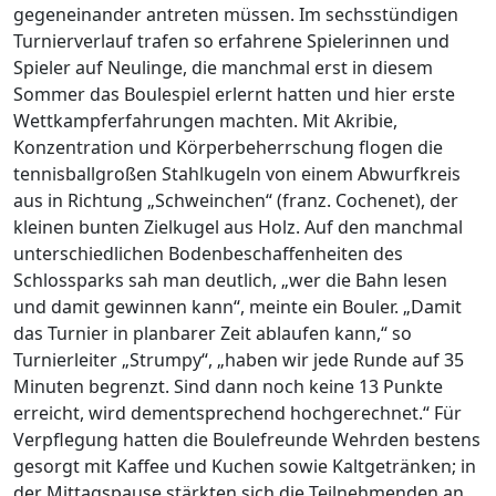
gegeneinander antreten müssen. Im sechsstündigen
Turnierverlauf trafen so erfahrene Spielerinnen und
Spieler auf Neulinge, die manchmal erst in diesem
Sommer das Boulespiel erlernt hatten und hier erste
Wettkampferfahrungen machten. Mit Akribie,
Konzentration und Körperbeherrschung flogen die
tennisballgroßen Stahlkugeln von einem Abwurfkreis
aus in Richtung „Schweinchen“ (franz. Cochenet), der
kleinen bunten Zielkugel aus Holz. Auf den manchmal
unterschiedlichen Bodenbeschaffenheiten des
Schlossparks sah man deutlich, „wer die Bahn lesen
und damit gewinnen kann“, meinte ein Bouler. „Damit
das Turnier in planbarer Zeit ablaufen kann,“ so
Turnierleiter „Strumpy“, „haben wir jede Runde auf 35
Minuten begrenzt. Sind dann noch keine 13 Punkte
erreicht, wird dementsprechend hochgerechnet.“ Für
Verpflegung hatten die Boulefreunde Wehrden bestens
gesorgt mit Kaffee und Kuchen sowie Kaltgetränken; in
der Mittagspause stärkten sich die Teilnehmenden an