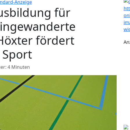
usbildung für
eingewanderte
Höxter fördert
An
 Sport
er: 4 Minuten