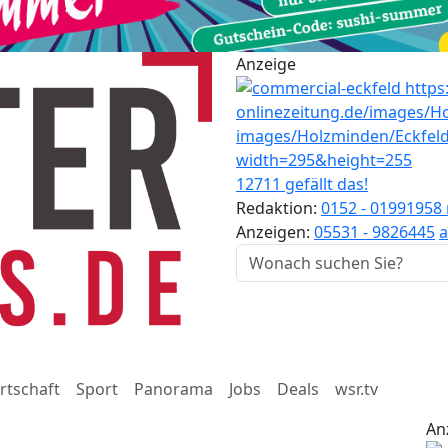
Anzeige
12711 gefällt das!
Redaktion:
0152 - 01991958
Anzeigen:
05531 - 9826445
a
rtschaft
Sport
Panorama
Jobs
Deals
wsr.tv
An