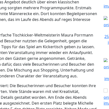
as Angebot deutlich über einen klassischen
altung sorgten mehrere Programmpunkte. Erstmals
annte Männerecke ein. Dort konnten Begleitpersonen
men, das im Laufe des Abends auf reges Interesse
rfache Tischkicker-Weltmeisterin Maura Porrmann
d Besucher nutzten die Gelegenheit, gegen die
 Tipps für das Spiel am Kickertisch geben zu lassen.
ten Veranstaltung immer wieder ein Anlaufpunkt.
on den Gästen gerne angenommen. Getränke,
dafür, dass viele Besucherinnen und Besucher den
ten. Die Mischung aus Shopping, Unterhaltung und
nderen Charakter der Veranstaltung aus.
iert: Die Besucherinnen und Besucher konnten ihre
n. Viele Stände waren mit viel Kreativität,
n Details gestaltet worden. Am Ende des Abends
e ausgezeichnet. Den ersten Platz belegte Michelle
adette F. den dritten Platz erreichte. Neben Mode und