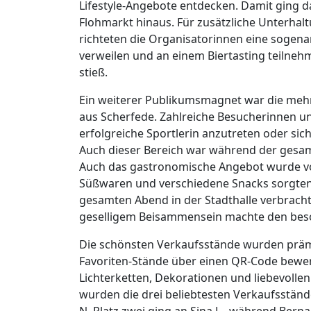
Lifestyle-Angebote entdecken. Damit ging d
Flohmarkt hinaus. Für zusätzliche Unterh
richteten die Organisatorinnen eine sogen
verweilen und an einem Biertasting teilneh
stieß.
Ein weiterer Publikumsmagnet war die meh
aus Scherfede. Zahlreiche Besucherinnen un
erfolgreiche Sportlerin anzutreten oder sich
Auch dieser Bereich war während der gesam
Auch das gastronomische Angebot wurde v
Süßwaren und verschiedene Snacks sorgten 
gesamten Abend in der Stadthalle verbrach
geselligem Beisammensein machte den beso
Die schönsten Verkaufsstände wurden präm
Favoriten-Stände über einen QR-Code bewerte
Lichterketten, Dekorationen und liebevolle
wurden die drei beliebtesten Verkaufsständ
N. Platz zwei ging an Sina L., während Bern