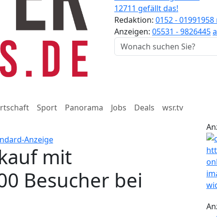
12711 gefällt das!
Redaktion:
0152 - 01991958
Anzeigen:
05531 - 9826445
a
rtschaft
Sport
Panorama
Jobs
Deals
wsr.tv
An
kauf mit
00 Besucher bei
An