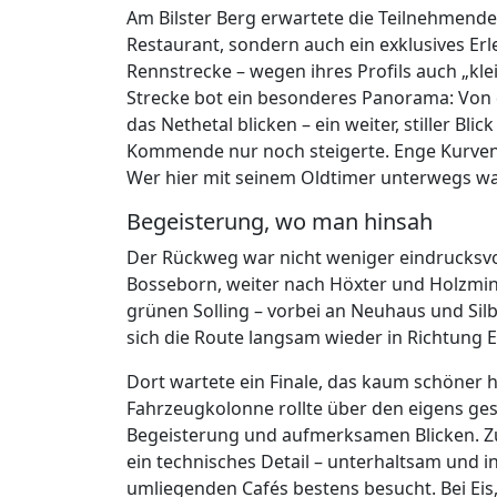
Am Bilster Berg erwartete die Teilnehmend
Restaurant, sondern auch ein exklusives Erl
Rennstrecke – wegen ihres Profils auch „klei
Strecke bot ein besonderes Panorama: Von 
das Nethetal blicken – ein weiter, stiller Bli
Kommende nur noch steigerte. Enge Kurven,
Wer hier mit seinem Oldtimer unterwegs war
Begeisterung, wo man hinsah
Der Rückweg war nicht weniger eindrucksvoll
Bosseborn, weiter nach Höxter und Holzmin
grünen Solling – vorbei an Neuhaus und Sil
sich die Route langsam wieder in Richtung E
Dort wartete ein Finale, das kaum schöner h
Fahrzeugkolonne rollte über den eigens ges
Begeisterung und aufmerksamen Blicken. Zu
ein technisches Detail – unterhaltsam und inf
umliegenden Cafés bestens besucht. Bei Ei