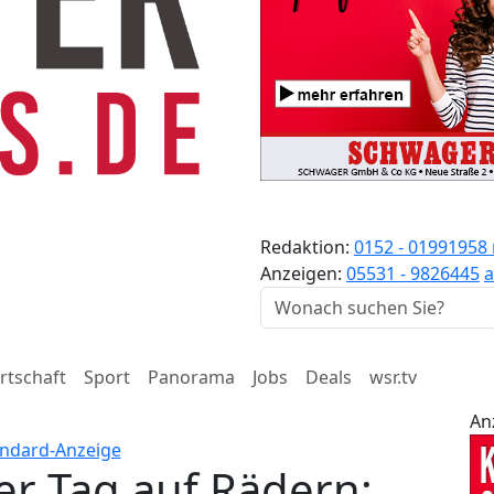
Redaktion:
0152 - 01991958
Anzeigen:
05531 - 9826445
a
rtschaft
Sport
Panorama
Jobs
Deals
wsr.tv
An
er Tag auf Rädern: