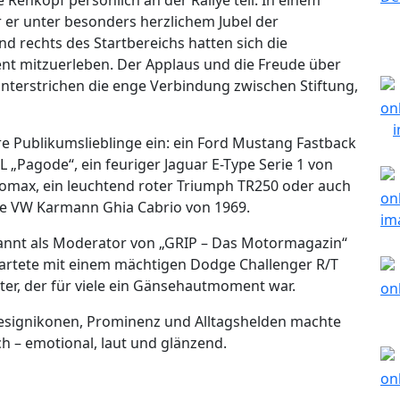
r er unter besonders herzlichem Jubel der
d rechts des Startbereichs hatten sich die
t mitzuerleben. Der Applaus und die Freude über
terstrichen die enge Verbindung zwischen Stiftung,
re Publikumslieblinge ein: ein Ford Mustang Fastback
 „Pagode“, ein feuriger Jaguar E-Type Serie 1 von
omax, ein leuchtend roter Triumph TR250 oder auch
lle VW Karmann Ghia Cabrio von 1969.
kannt als Moderator von „GRIP – Das Motormagazin“
artete mit einem mächtigen Dodge Challenger R/T
kter, der für viele ein Gänsehautmoment war.
esignikonen, Prominenz und Alltagshelden machte
h – emotional, laut und glänzend.