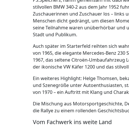
stilvollen BMW 340-2 aus dem Jahr 1952 fuh
Zuschauerinnen und Zuschauer los – links un
Menschen dicht gedrängt, um diesen Momen
seine Teilnahme waren unüberhörbar und un
Stadt und Publikum.
Auch später im Starterfeld reihten sich wah
von 1965, die elegante Mercedes-Benz 230 SL
1967, das seltene Citroën-Umbaufahrzeug L
der ikonische VW Käfer 1200 und das stilvo
Ein weiteres Highlight: Helge Thomsen, be
und Szenegröße unter Autoenthusiasten, st
von 1970 – ein Auftritt mit Klang und Chara
Die Mischung aus Motorsportgeschichte, D
die Rallye zu einem rollenden Geschichtsbuc
Vom Fachwerk ins weite Land