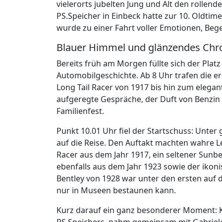
vielerorts jubelten Jung und Alt den rollend
PS.Speicher in Einbeck hatte zur 10. Oldtim
wurde zu einer Fahrt voller Emotionen, B
Blauer Himmel und glänzendes Ch
Bereits früh am Morgen füllte sich der Plat
Automobilgeschichte. Ab 8 Uhr trafen die er
Long Tail Racer von 1917 bis hin zum elegant
aufgeregte Gespräche, der Duft von Benzi
Familienfest.
Punkt 10.01 Uhr fiel der Startschuss: Unter
auf die Reise. Den Auftakt machten wahre L
Racer aus dem Jahr 1917, ein seltener Sunb
ebenfalls aus dem Jahr 1923 sowie der iko
Bentley von 1928 war unter den ersten auf d
nur in Museen bestaunen kann.
Kurz darauf ein ganz besonderer Moment: K
PS.Speichers, nahm gemeinsam mit Gabriele 