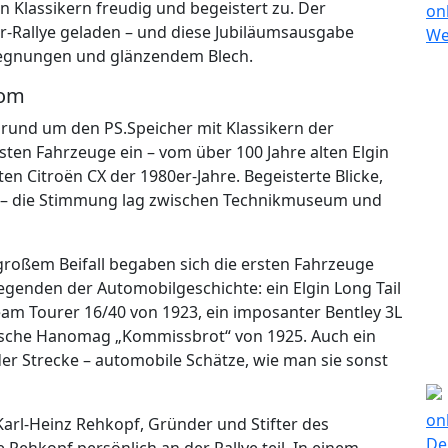
en Klassikern freudig und begeistert zu. Der
er-Rallye geladen – und diese Jubiläumsausgabe
egegnungen und glänzendem Blech.
rom
z rund um den PS.Speicher mit Klassikern der
sten Fahrzeuge ein – vom über 100 Jahre alten Elgin
en Citroën CX der 1980er-Jahre. Begeisterte Blicke,
n – die Stimmung lag zwischen Technikmuseum und
 großem Beifall begaben sich die ersten Fahrzeuge
egenden der Automobilgeschichte: ein Elgin Long Tail
eam Tourer 16/40 von 1923, ein imposanter Bentley 3L
nische Hanomag „Kommissbrot“ von 1925. Auch ein
er Strecke – automobile Schätze, wie man sie sonst
arl-Heinz Rehkopf, Gründer und Stifter des
Rehkopf persönlich an der Rallye teil. In einem