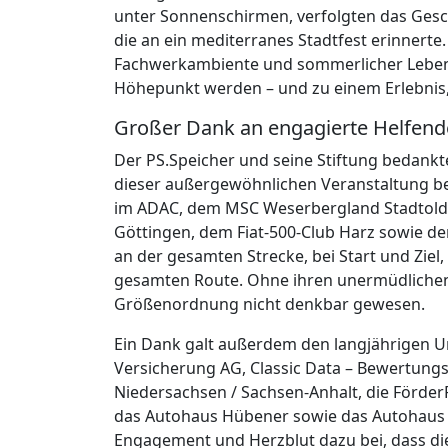
unter Sonnenschirmen, verfolgten das Gesc
die an ein mediterranes Stadtfest erinnerte
Fachwerkambiente und sommerlicher Leben
Höhepunkt werden – und zu einem Erlebnis, 
Großer Dank an engagierte Helfend
Der PS.Speicher und seine Stiftung bedankte
dieser außergewöhnlichen Veranstaltung be
im ADAC, dem MSC Weserbergland Stadtolde
Göttingen, dem Fiat-500-Club Harz sowie d
an der gesamten Strecke, bei Start und Zie
gesamten Route. Ohne ihren unermüdlichen 
Größenordnung nicht denkbar gewesen.
Ein Dank galt außerdem den langjährigen 
Versicherung AG, Classic Data – Bewertung
Niedersachsen / Sachsen-Anhalt, die Förder
das Autohaus Hübener sowie das Autohaus He
Engagement und Herzblut dazu bei, dass die 