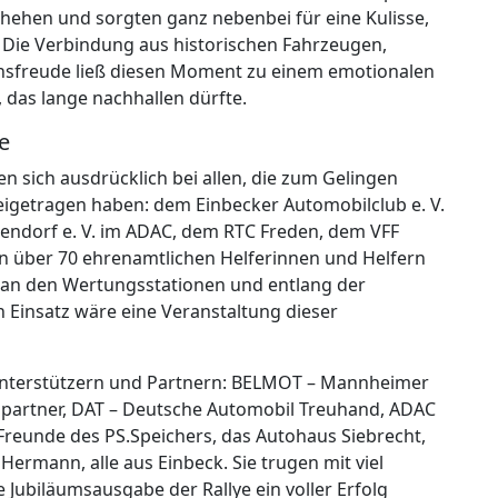
hehen und sorgten ganz nebenbei für eine Kulisse,
. Die Verbindung aus historischen Fahrzeugen,
sfreude ließ diesen Moment zu einem emotionalen
das lange nachhallen dürfte.
e
n sich ausdrücklich bei allen, die zum Gelingen
igetragen haben: dem Einbecker Automobilclub e. V.
ndorf e. V. im ADAC, dem RTC Freden, dem VFF
en über 70 ehrenamtlichen Helferinnen und Helfern
l, an den Wertungsstationen und entlang der
Einsatz wäre eine Veranstaltung dieser
Unterstützern und Partnern: BELMOT – Mannheimer
spartner, DAT – Deutsche Automobil Treuhand, ADAC
Freunde des PS.Speichers, das Autohaus Siebrecht,
rmann, alle aus Einbeck. Sie trugen mit viel
Jubiläumsausgabe der Rallye ein voller Erfolg