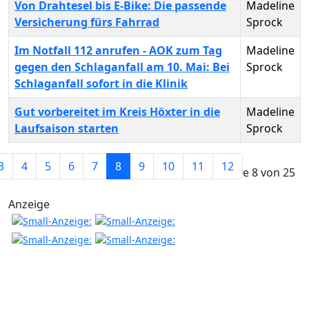
Von Drahtesel bis E-Bike: Die passende
Madeline
Versicherung fürs Fahrrad
Sprock
Im Notfall 112 anrufen - AOK zum Tag
Madeline
gegen den Schlaganfall am 10. Mai: Bei
Sprock
Schlaganfall sofort in die Klinik
Gut vorbereitet im Kreis Höxter in die
Madeline
Laufsaison starten
Sprock
Beiträge
3
4
5
6
7
8
9
10
11
12
Seite 8 von 25
Anzeige