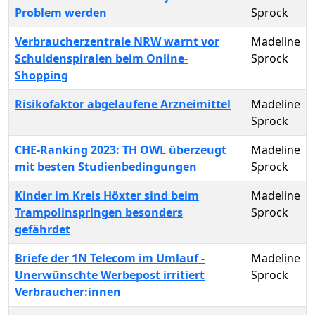
Problem werden
Sprock
Verbraucherzentrale NRW warnt vor
Madeline
Schuldenspiralen beim Online-
Sprock
Shopping
Risikofaktor abgelaufene Arzneimittel
Madeline
Sprock
CHE-Ranking 2023: TH OWL überzeugt
Madeline
mit besten Studienbedingungen
Sprock
Kinder im Kreis Höxter sind beim
Madeline
Trampolinspringen besonders
Sprock
gefährdet
Briefe der 1N Telecom im Umlauf -
Madeline
Unerwünschte Werbepost irritiert
Sprock
Verbraucher:innen