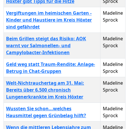
Höxter gibt Tipps für die Hitze
Sprock
Vergiftungen im heimischen Garten -
Madeline
Kinder und Haustiere im Kreis Höxter
Sprock
sind gefährdet
Beim Grillen steigt das Risiko: AOK
Madeline
warnt vor Salmonellen- und
Sprock
Campylobacter-Infektionen
Geld weg statt Traum-Rendite: Anlage-
Madeline
Betrug in Chat-Gruppen
Sprock
Welt-Nichtrauchertag am 31. Mai:
Madeline
Bereits über 6.500 chronisch
Sprock
Lungenerkrankte im Kreis Höxter
Wussten Sie schon...welches
Madeline
Hausmittel gegen Grünbelag hilft?
Sprock
Wenn die mittleren Lebensjahre zum
Madeline