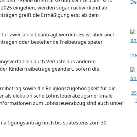
erden – keine Briefmarke und kein Drucker sind
uar 2025 eingehen, werden sogar rückwirkend ab
Anträgen greift die Ermäßigung erst ab dem
für zwei Jahre beantragt werden. Es ist aber auch
eantragen oder bestehende Freibeträge später
ngsverfahren auch Verluste aus anderen
 der Kinderfreibeträge geändert, sofern die
eibetrag sowie die Religionszugehörigkeit für die
er als elektronische Lohnsteuerabzugsmerkmale
e Informationen zum Lohnsteuerabzug sind auch unter
Ermäßigungsantrag noch bis spätestens zum 30.