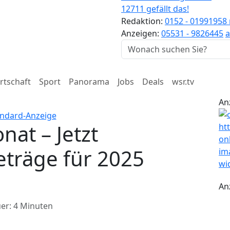
12711 gefällt das!
Redaktion:
0152 - 01991958
Anzeigen:
05531 - 9826445
a
rtschaft
Sport
Panorama
Jobs
Deals
wsr.tv
An
at – Jetzt
eträge für 2025
An
er: 4 Minuten