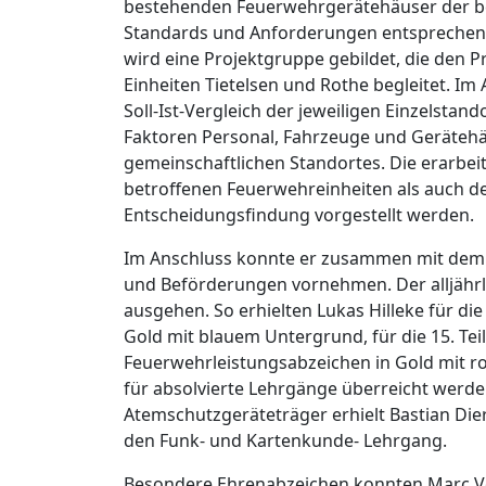
bestehenden Feuerwehrgerätehäuser der be
Standards und Anforderungen entsprechen. 
wird eine Projektgruppe gebildet, die den
Einheiten Tietelsen und Rothe begleitet. Im
Soll-Ist-Vergleich der jeweiligen Einzelsta
Faktoren Personal, Fahrzeuge und Gerätehäu
gemeinschaftlichen Standortes. Die erarbe
betroffenen Feuerwehreinheiten als auch d
Entscheidungsfindung vorgestellt werden.
Im Anschluss konnte er zusammen mit dem
und Beförderungen vornehmen. Der alljährli
ausgehen. So erhielten Lukas Hilleke für di
Gold mit blauem Untergrund, für die 15. Te
Feuerwehrleistungsabzeichen in Gold mit 
für absolvierte Lehrgänge überreicht werde
Atemschutzgeräteträger erhielt Bastian Die
den Funk- und Kartenkunde- Lehrgang.
Besondere Ehrenabzeichen konnten Marc V