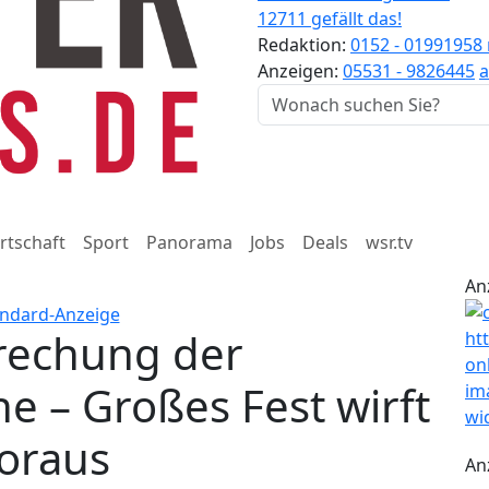
12711 gefällt das!
Redaktion:
0152 - 01991958
Anzeigen:
05531 - 9826445
a
rtschaft
Sport
Panorama
Jobs
Deals
wsr.tv
An
rechung der
e – Großes Fest wirft
voraus
An