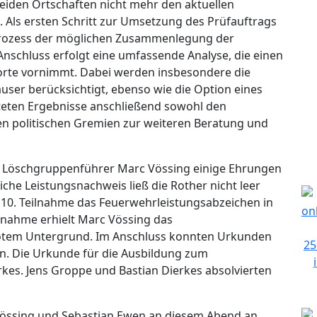
iden Ortschaften nicht mehr den aktuellen
Als ersten Schritt zur Umsetzung des Prüfauftrags
 Prozess der möglichen Zusammenlegung der
 Anschluss erfolgt eine umfassende Analyse, die einen
ndorte vornimmt. Dabei werden insbesondere die
ser berücksichtigt, ebenso wie die Option eines
iteten Ergebnisse anschließend sowohl den
en politischen Gremien zur weiteren Beratung und
 Löschgruppenführer Marc Vössing einige Ehrungen
che Leistungsnachweis ließ die Rother nicht leer
e 10. Teilnahme das Feuerwehrleistungsabzeichen in
ilnahme erhielt Marc Vössing das
rotem Untergrund. Im Anschluss konnten Urkunden
n. Die Urkunde für die Ausbildung zum
rkes. Jens Groppe und Bastian Dierkes absolvierten
össing und Sebastian Ewen an diesem Abend an